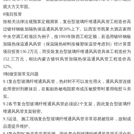
观大方又牢固。
8项目投资
按相关法律法规预算定额测算，复合型玻璃纤维通风风管工程造价高
过镀锌钢板加隔热保温通风风管20%上下。以西安市凯莱大酒店家用
中央空调工程项目为例子，按1993年陕西工程定额，若选用镀锌钢板
加隔热保温通风风管（保温隔热材料按橡塑保温管考虑到）经计算需
项目投资136.2万元，而安裝复合型玻璃纤维通风风管具体工程造价为
152.三万元，相比
内蒙古镀锌风管
加隔热保温通风风管工程造价高
12%。
9制做安裝常见问题
9.1复合型玻璃纤维通风风管，热封时不可以发生用火，通风风管连接
处用密封剂擦抹后，在黏贴热敏电阻胶布或压敏胶带时要用电熨斗夯
实。
9.2各节复合型玻璃纤维通风风管必须设2个支架，因此复合型玻璃纤
维通风风管支架较密。
9.3运送、施工现场复合型玻璃纤维通风风管非常容易被毁坏，故制成
品需提升维护。
9.4复合型PC板非常容易返潮，因此复合型玻璃纤维通风风管不适合安