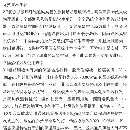
际效果不显著。
2.2复合型玻璃纤维通风风管的原料是超细玻璃棉，其消声实际效果较
为理想化，全部通风风管系统软件便是一个全系统软件的列管式消声
器，既能清除空调机组的设备噪声，又能清除空气动力噪声，均值消
声音可以达到3dB/m。运输汽体出风口噪声低于45dB，因而通风风管
系统软件中不会再必须此外安裝消声器和消声弯管，并且此风管为一
次制做进行。安裝时不用留实际操作室内空间，可紧帖主梁安裝，不
仅为工程项目节约了珍贵的建筑空间，并且此风管为一次制做进行。
３隔热保温及使用寿命
3.1镀锌钢板风有用的保温隔热材料一般为岩棉板、粉煤灰棉，32～
48kg/m3的超细玻璃棉，其传热系数为0.05～0.80W/m·K,隔热保温特性
低。并且隔热保温密封性不紧，通风风管表层冷桥现象比较严重，经
常出现冷凝水渗水状况，并有比较严重的表层吸潮风化层生锈状况，
其隔热保温特性低、运作花费高、应用周期短，因而透风量为10～
15%，故在西边地区气候条件下，此风管的使用期限一般为6～十年。
3.2复合型玻璃纤维通风风管是选用64kg/m3的复合型保温隔热材料一
次成型的。隔热保温效果非常的好，传热系数为0.029～0.03W/m·K，
隔热保温特性好于别的保温隔热材料，因此，这类通风风管內外壁不