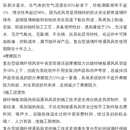
容易冷凝水。当气体的空气湿度在85%标准下，经检测吸潮率不超
1%，憎水性率超过98%。因为此风管是用独特的防火安全胶将玻璃纤
维布、超细玻璃棉板和铝铂丝布在高溫下黏合而成，再再加上制做、
安裝、联接的独特加工工艺，具备密闭性好，透风量低于2%，无冷凝
水、无空气氧化、无吸潮、不生锈、抗风化层等特性。在运作中可降
低检修，控制成本，属节能环保产品。复合型玻璃纤维通风风管使用
期限在十年之上。
4摩擦阻力
复合型玻璃纤维风管中表层管路压损摩擦阻力比镀锌钢板通风风管提
升10%上下，但因为系统软件不用安裝消声器和消声弯管，若减掉消
声器所造成的部分摩擦阻力15%这一要素，具体系统软件不提升摩擦
阻力耗损，对全系统软件来讲，反倒减少了摩擦阻力。
5施工进度快
镀锌钢板加隔热保温通风风管的施工技术是先将白铁皮风管制作、安
裝结束、再加隔热保温。不但在制做通风风管全过程手工制作敲击费
时间、噪声大，在隔热保温全过程中更浪费时间，错过良好的机会
哦！、人力资源，使施工期增加。
复合型玻璃纤维通风风管的施工技术是将事先复合型好的玻璃纤维棉