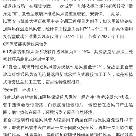
板运往当场，在现场制做、一次成型，能够依据当场的必须转变 “量
身定制”，复合型玻璃纤维通风风管重量较轻、安裝快、工期紧。
以西安市凯莱大酒店家用中央空调工程项目为例子，如选用镀锌钢板
加隔热保温通风风管，经计算工程施工要用795两个工日，而具体选用
复合型玻璃纤维通风风管仅用了5027个工日，节省了292五个工日。
6环保节能实际效果较为
6.1
内蒙古镀锌风管
系统软件透风量为10～15%，其缘故是活套法兰处
密封环易脆化或密封性不紧。
6.2复合型玻璃纤维通风风管系统软件透风量低于2%，缘故是复合型
玻璃纤维通风风管无论是选用新式承插入式联接加工工艺，或是断掉
式活套法兰加工工艺，密封性特性都很好。
7安全性、环境卫生
传统式的镀锌钢板加隔热保温通风风管一经产生“热桥冷凝水”状况，
管中露珠会浸蚀管路，白铁皮浸蚀锈蚀后，锈迹粉在通风口产生黑
圈，烟尘掉落在屋子，环境污染了屋子自然环境。
复合型玻璃纤维通风风管内腔选用了两层保障措施以避免玻纤掉下
来，即先在风管中表层刷涂一层干固防火安全胶，再加一层阻燃性玻
璃纤维布，外表层加一层数据加密阻燃性铝铂玻璃纤维布，那样既美