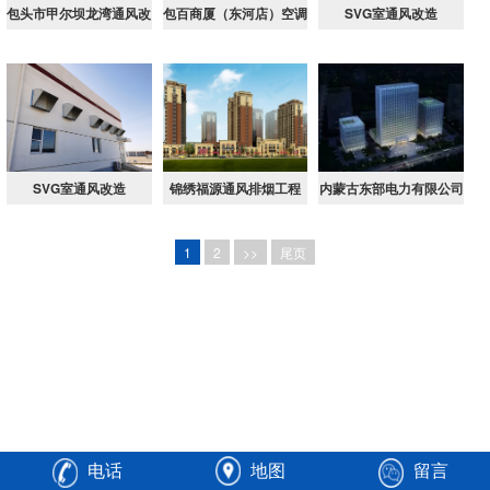
包头市甲尔坝龙湾通风改
包百商厦（东河店）空调
SVG室通风改造
造
改造项目
SVG室通风改造
锦绣福源通风排烟工程
内蒙古东部电力有限公司
调度通信楼项目
1
2
>>
尾页
电话
地图
留言