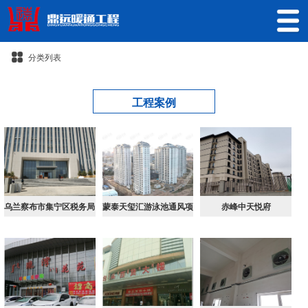
分类列表
工程案例
乌兰察布市集宁区税务局
蒙泰天玺汇游泳池通风项
赤峰中天悦府
目