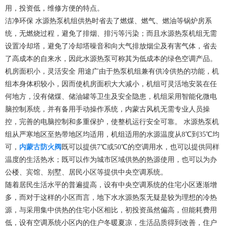
用，投资低，维修方便的特点。
洁净环保 水源热泵机组供热时省去了燃煤、燃气、燃油等锅炉房系
统，无燃烧过程，避免了排烟、排污等污染；而且水源热泵机组无需
设置冷却塔，避免了冷却塔噪音和向大气排放烟尘及有害气体，省去
了高成本的自来水，因此水源热泵可称其为低成本的绿色空调产品。
机房面积小，灵活安全 用途广由于热泵机组兼有供冷供热的功能，机
组本身体积较小，因而使机房面积大大减小，机组可灵活地安装在任
何地方，没有储煤、储油罐等卫生及安全隐患，机组采用智能化微电
脑控制系统，并有备用手动操作系统，内蒙古风机无需专业人员操
控，完善的电脑控制和多重保护，使整机运行安全可靠。 水源热泵机
组从严寒地区至热带地区均适用，机组适用的水源温度从8℃到35℃均
可，
内蒙古防火阀
既可以提供7℃或50℃的空调用水，也可以提供同样
温度的生活热水；既可以作为城市区域供热的热源使用，也可以为办
公楼、宾馆、别墅、居民小区等提供中央空调系统。
随着居民生活水平的普遍提高，设有中央空调系统的住宅小区逐渐增
多，而对于这样的小区而言，地下水水源热泵无疑是较为理想的冷热
源，与采用集中供热的住宅小区相比，初投资虽然偏高，但能耗费用
低，设有空调系统小区内的住户冬暖夏凉，生活品质得到改善，住户